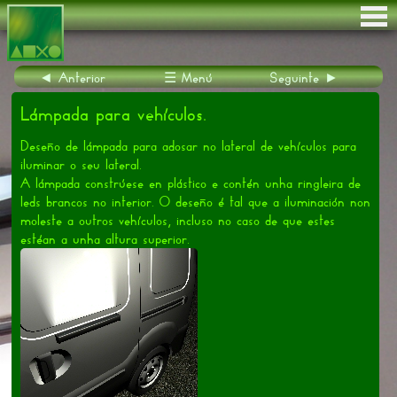
Obra nova
Rehabilitación
◄ Anterior
☰ Menú
Seguinte ►
Colaboracións e outros traballos
Lámpada para vehículos.
Publicacións e obra cultural
Deseño de lámpada para adosar no lateral de vehículos para
Servizos, contacto e currículum
iluminar o seu lateral.
A lámpada constrúese en plástico e contén unha ringleira de
leds brancos no interior. O deseño é tal que a iluminación non
moleste a outros vehículos, incluso no caso de que estes
estéan a unha altura superior.